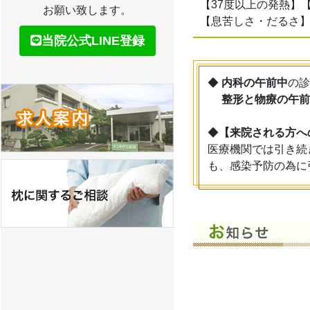
【37度以上の発熱】
お願い致します。
【息苦しさ・だるさ】
当院公式LINE登録
◆
内科の午前中
の診
整形と物療の午前
◆
【来院される方へ
医療機関では引き続
も、感染予防の為に